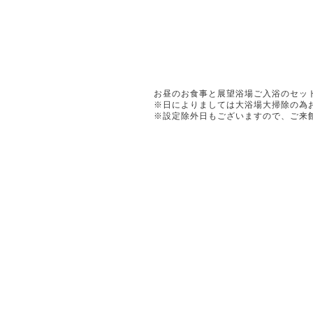
お昼のお食事と展望浴場ご入浴のセッ
※日によりましては大浴場大掃除の為
※設定除外日もございますので、ご来