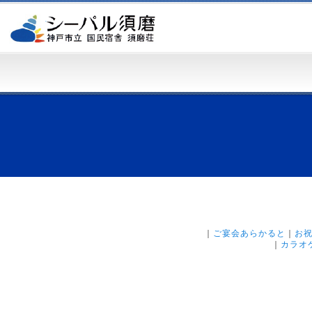
｜
ご宴会あらかると
｜
お
｜
カラオ